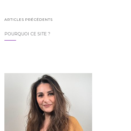
NAVIGATION
ARTICLES PRÉCÉDENTS
AU
POURQUOI CE SITE ?
SEIN
DES
ARTICLES