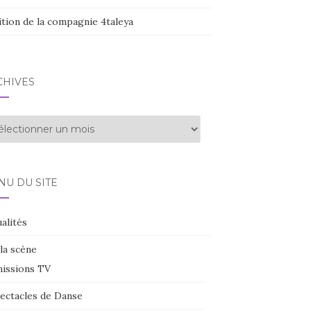
ition de la compagnie 4taleya
CHIVES
hives
NU DU SITE
alités
la scène
issions TV
ectacles de Danse