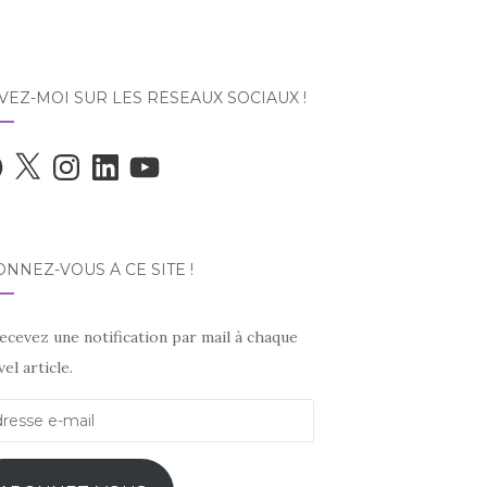
VEZ-MOI SUR LES RÉSEAUX SOCIAUX !
ebook
X
Instagram
LinkedIn
YouTube
NNEZ-VOUS À CE SITE !
ecevez une notification par mail à chaque
el article.
esse
l