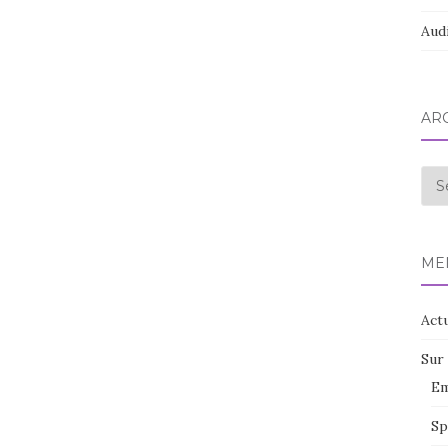
Aud
AR
Arc
ME
Actu
Sur 
Em
Sp