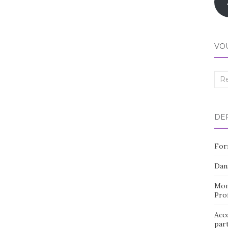
VO
Rec
:
DE
For
Dan
Mon
Pro
Acco
part