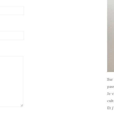
Sur 
pass
Je v
cult
Et j